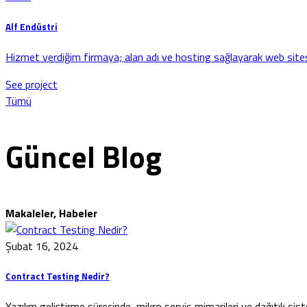
Alf Endüstri
Hizmet verdiğim firmaya; alan adı ve hosting sağlayarak web sites
See project
Tümü
Güncel Blog
Makaleler, Habeler
Şubat 16, 2024
Contract Testing Nedir?
Yazılım geliştirme sürecinde, mikro servis mimarileri ve dağıtık sis