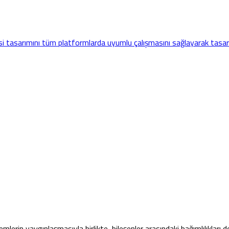
i tasarımını tüm platformlarda uyumlu çalışmasını sağlayarak tasarl
temlerin yaygınlaşmasıyla birlikte, bileşenler arasındaki bağımlılıkla