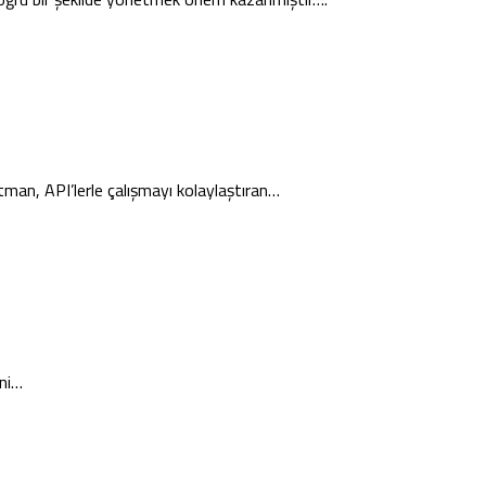
man, API’lerle çalışmayı kolaylaştıran…
ini…